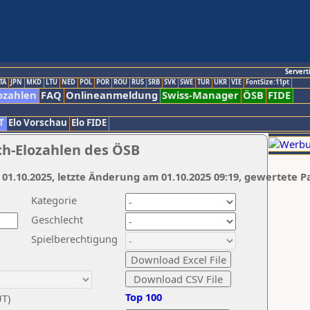
Servert
TA
JPN
MKD
LTU
NED
POL
POR
ROU
RUS
SRB
SVK
SWE
TUR
UKR
VIE
FontSize:11pt
ozahlen
FAQ
Onlineanmeldung
Swiss-Manager
ÖSB
FIDE
T
Elo Vorschau
Elo FIDE
ch-Elozahlen des ÖSB
 01.10.2025, letzte Änderung am 01.10.2025 09:19, gewertete P
Kategorie
Geschlecht
Spielberechtigung
Top 100
UT)