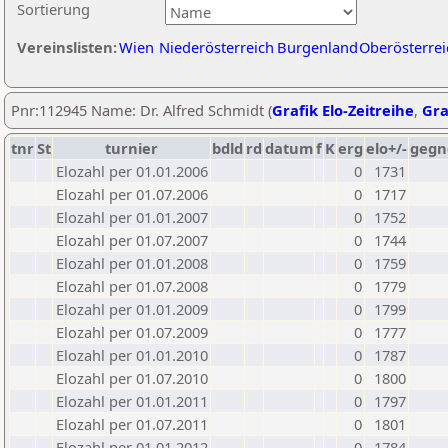
Sortierung
Vereinslisten:
Wien
Niederösterreich
Burgenland
Oberösterrei
Pnr:112945 Name: Dr. Alfred Schmidt (
Grafik Elo-Zeitreihe
,
Gra
tnr
St
turnier
bdld
rd
datum
f
K
erg
elo+/-
gegn
Elozahl per 01.01.2006
0
1731
Elozahl per 01.07.2006
0
1717
Elozahl per 01.01.2007
0
1752
Elozahl per 01.07.2007
0
1744
Elozahl per 01.01.2008
0
1759
Elozahl per 01.07.2008
0
1779
Elozahl per 01.01.2009
0
1799
Elozahl per 01.07.2009
0
1777
Elozahl per 01.01.2010
0
1787
Elozahl per 01.07.2010
0
1800
Elozahl per 01.01.2011
0
1797
Elozahl per 01.07.2011
0
1801
Elozahl per 01.01.2012
0
1784