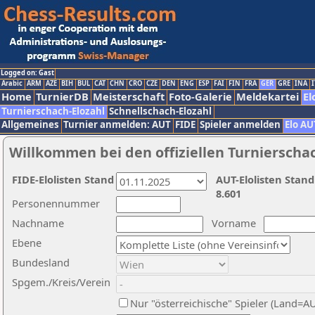
Logged on: Gast
Arabic
ARM
AZE
BIH
BUL
CAT
CHN
CRO
CZE
DEN
ENG
ESP
FAI
FIN
FRA
GER
GRE
INA
I
Home
TurnierDB
Meisterschaft
Foto-Galerie
Meldekartei
El
Turnierschach-Elozahl
Schnellschach-Elozahl
Allgemeines
Turnier anmelden: AUT
FIDE
Spieler anmelden
Elo AU
Willkommen bei den offiziellen Turnierscha
FIDE-Elolisten Stand
AUT-Elolisten Stand
8.601
Personennummer
Nachname
Vorname
Ebene
Bundesland
Spgem./Kreis/Verein
Nur "österreichische" Spieler (Land=A