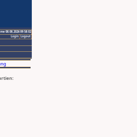
ime 08.08.2026 09:58:02
Login
Logout
artien: