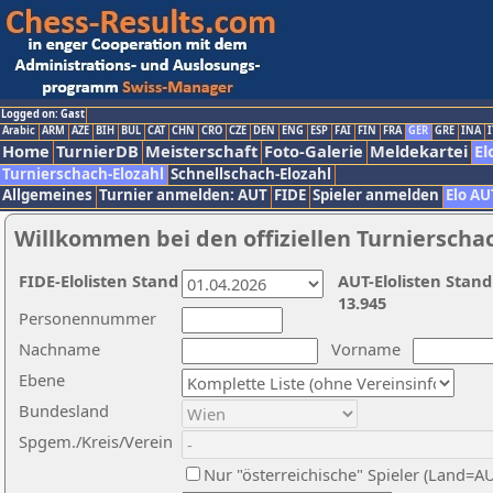
Logged on: Gast
Arabic
ARM
AZE
BIH
BUL
CAT
CHN
CRO
CZE
DEN
ENG
ESP
FAI
FIN
FRA
GER
GRE
INA
I
Home
TurnierDB
Meisterschaft
Foto-Galerie
Meldekartei
El
Turnierschach-Elozahl
Schnellschach-Elozahl
Allgemeines
Turnier anmelden: AUT
FIDE
Spieler anmelden
Elo AU
Willkommen bei den offiziellen Turnierscha
FIDE-Elolisten Stand
AUT-Elolisten Stand
13.945
Personennummer
Nachname
Vorname
Ebene
Bundesland
Spgem./Kreis/Verein
Nur "österreichische" Spieler (Land=A