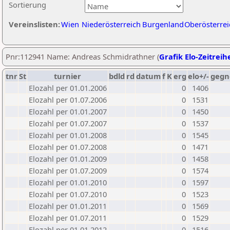
Sortierung
Vereinslisten:
Wien
Niederösterreich
Burgenland
Oberösterrei
Pnr:112941 Name: Andreas Schmidrathner (
Grafik Elo-Zeitreih
tnr
St
turnier
bdld
rd
datum
f
K
erg
elo+/-
gegn
Elozahl per 01.01.2006
0
1406
Elozahl per 01.07.2006
0
1531
Elozahl per 01.01.2007
0
1450
Elozahl per 01.07.2007
0
1537
Elozahl per 01.01.2008
0
1545
Elozahl per 01.07.2008
0
1471
Elozahl per 01.01.2009
0
1458
Elozahl per 01.07.2009
0
1574
Elozahl per 01.01.2010
0
1597
Elozahl per 01.07.2010
0
1523
Elozahl per 01.01.2011
0
1569
Elozahl per 01.07.2011
0
1529
Elozahl per 01.01.2012
0
1516