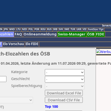
Servert
TA
JPN
MKD
LTU
NED
POL
POR
ROU
RUS
SRB
SVK
SWE
TUR
UKR
VIE
FontSize:11pt
ozahlen
FAQ
Onlineanmeldung
Swiss-Manager
ÖSB
FIDE
T
Elo Vorschau
Elo FIDE
ch-Elozahlen des ÖSB
 01.04.2026, letzte Änderung am 11.07.2026 09:29, gewertete P
Kategorie
Geschlecht
Spielberechtigung
Top 100
UT)