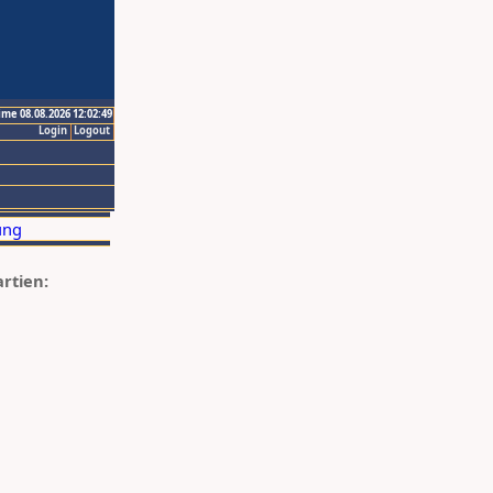
ime 08.08.2026 12:02:49
Login
Logout
artien: