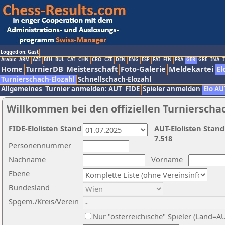
Logged on: Gast
Arabic
ARM
AZE
BIH
BUL
CAT
CHN
CRO
CZE
DEN
ENG
ESP
FAI
FIN
FRA
GER
GRE
INA
I
Home
TurnierDB
Meisterschaft
Foto-Galerie
Meldekartei
El
Turnierschach-Elozahl
Schnellschach-Elozahl
Allgemeines
Turnier anmelden: AUT
FIDE
Spieler anmelden
Elo AU
Willkommen bei den offiziellen Turnierscha
FIDE-Elolisten Stand
AUT-Elolisten Stand
7.518
Personennummer
Nachname
Vorname
Ebene
Bundesland
Spgem./Kreis/Verein
Nur "österreichische" Spieler (Land=A