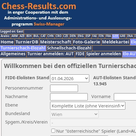
Logged on: Gast
Arabic
ARM
AZE
BIH
BUL
CAT
CHN
CRO
CZE
DEN
ENG
ESP
FAI
FIN
FRA
GER
GRE
INA
I
Home
TurnierDB
Meisterschaft
Foto-Galerie
Meldekartei
El
Turnierschach-Elozahl
Schnellschach-Elozahl
Allgemeines
Turnier anmelden: AUT
FIDE
Spieler anmelden
Elo AU
Willkommen bei den offiziellen Turnierscha
FIDE-Elolisten Stand
AUT-Elolisten Stand
13.945
Personennummer
Nachname
Vorname
Ebene
Bundesland
Spgem./Kreis/Verein
Nur "österreichische" Spieler (Land=A