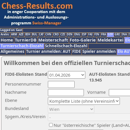
Logged on: Gast
Arabic
ARM
AZE
BIH
BUL
CAT
CHN
CRO
CZE
DEN
ENG
ESP
FAI
FIN
FRA
GER
GRE
INA
I
Home
TurnierDB
Meisterschaft
Foto-Galerie
Meldekartei
El
Turnierschach-Elozahl
Schnellschach-Elozahl
Allgemeines
Turnier anmelden: AUT
FIDE
Spieler anmelden
Elo AU
Willkommen bei den offiziellen Turnierscha
FIDE-Elolisten Stand
AUT-Elolisten Stand
13.945
Personennummer
Nachname
Vorname
Ebene
Bundesland
Spgem./Kreis/Verein
Nur "österreichische" Spieler (Land=A