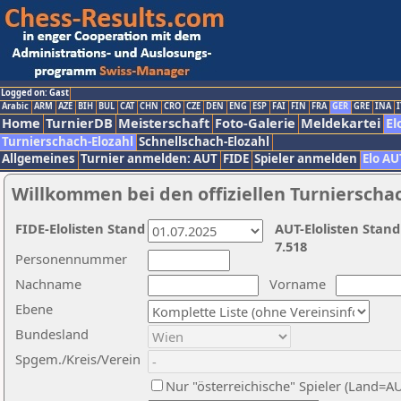
Logged on: Gast
Arabic
ARM
AZE
BIH
BUL
CAT
CHN
CRO
CZE
DEN
ENG
ESP
FAI
FIN
FRA
GER
GRE
INA
I
Home
TurnierDB
Meisterschaft
Foto-Galerie
Meldekartei
El
Turnierschach-Elozahl
Schnellschach-Elozahl
Allgemeines
Turnier anmelden: AUT
FIDE
Spieler anmelden
Elo AU
Willkommen bei den offiziellen Turnierscha
FIDE-Elolisten Stand
AUT-Elolisten Stand
7.518
Personennummer
Nachname
Vorname
Ebene
Bundesland
Spgem./Kreis/Verein
Nur "österreichische" Spieler (Land=A