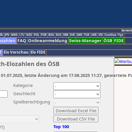
Servert
TA
JPN
MKD
LTU
NED
POL
POR
ROU
RUS
SRB
SVK
SWE
TUR
UKR
VIE
FontSize:11pt
ozahlen
FAQ
Onlineanmeldung
Swiss-Manager
ÖSB
FIDE
T
Elo Vorschau
Elo FIDE
ch-Elozahlen des ÖSB
 01.07.2025, letzte Änderung am 17.08.2025 11:27, gewertete P
Kategorie
Geschlecht
Spielberechtigung
Top 100
UT)