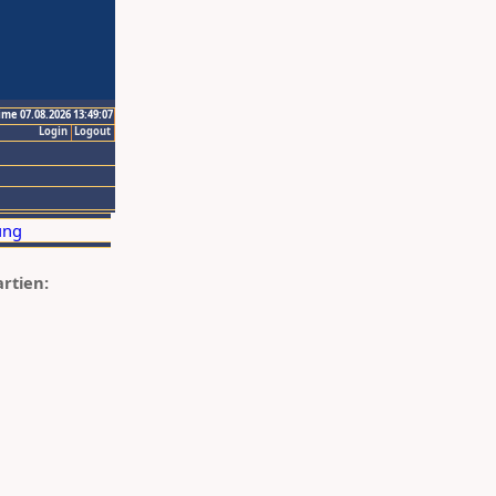
ime 07.08.2026 13:49:07
Login
Logout
artien: