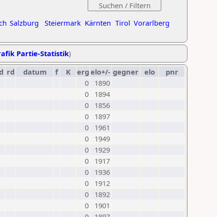
ch
Salzburg
Steiermark
Kärnten
Tirol
Vorarlberg
afik Partie-Statistik
)
d
rd
datum
f
K
erg
elo+/-
gegner
elo
pnr
0
1890
0
1894
0
1856
0
1897
0
1961
0
1949
0
1929
0
1917
0
1936
0
1912
0
1892
0
1901
0
1897