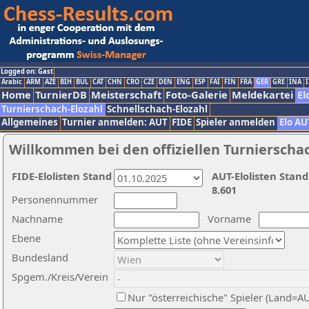
Logged on: Gast
Arabic
ARM
AZE
BIH
BUL
CAT
CHN
CRO
CZE
DEN
ENG
ESP
FAI
FIN
FRA
GER
GRE
INA
I
Home
TurnierDB
Meisterschaft
Foto-Galerie
Meldekartei
El
Turnierschach-Elozahl
Schnellschach-Elozahl
Allgemeines
Turnier anmelden: AUT
FIDE
Spieler anmelden
Elo AU
Willkommen bei den offiziellen Turnierscha
FIDE-Elolisten Stand
AUT-Elolisten Stand
8.601
Personennummer
Nachname
Vorname
Ebene
Bundesland
Spgem./Kreis/Verein
Nur "österreichische" Spieler (Land=A