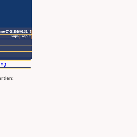
ime 07.08.2026 06:36:19
Login
Logout
artien: