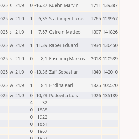
2025
s
21.9
0
-16,87
Kuehn Marvin
1711
139387
2025
w
21.9
1
6,35
Stadlinger Lukas
1765
129957
2025
s
21.9
1
7,67
Gstrein Matteo
1807
141826
2025
w
21.9
1
11,39
Raber Eduard
1934
136450
2025
s
21.9
0
-8,1
Fasching Markus
2018
120539
2025
w
21.9
0
-13,36
Zaff Sebastian
1840
142010
2025
w
21.9
1
8,1
Hrdina Karl
1825
105570
2025
w
21.9
0
-10,73
Pedevilla Luis
1926
135139
4
-32
0
1888
0
1922
0
1851
0
1867
0
1857