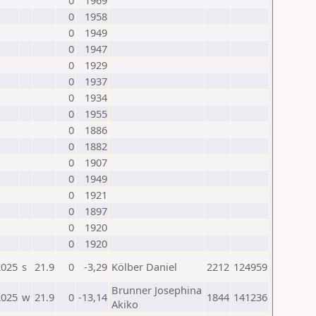
0
1969
0
1958
0
1949
0
1947
0
1929
0
1937
0
1934
0
1955
0
1886
0
1882
0
1907
0
1949
0
1921
0
1897
0
1920
0
1920
2025
s
21.9
0
-3,29
Kölber Daniel
2212
124959
Brunner Josephina
2025
w
21.9
0
-13,14
1844
141236
Akiko