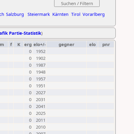
ch
Salzburg
Steiermark
Kärnten
Tirol
Vorarlberg
afik Partie-Statistik
)
um
f
K
erg
elo+/-
gegner
elo
pnr
0
1952
0
1902
0
1987
0
1948
0
1957
0
1951
0
2027
0
2031
0
2041
0
2025
0
2011
0
2010
0
2007