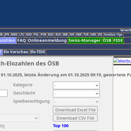
Servert
TA
JPN
MKD
LTU
NED
POL
POR
ROU
RUS
SRB
SVK
SWE
TUR
UKR
VIE
FontSize:11pt
ozahlen
FAQ
Onlineanmeldung
Swiss-Manager
ÖSB
FIDE
T
Elo Vorschau
Elo FIDE
ch-Elozahlen des ÖSB
 01.10.2025, letzte Änderung am 01.10.2025 09:19, gewertete P
Kategorie
Geschlecht
Spielberechtigung
Top 100
UT)