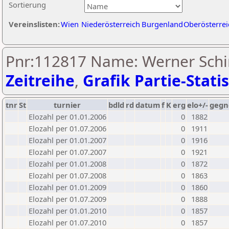
Sortierung
Vereinslisten:
Wien
Niederösterreich
Burgenland
Oberösterrei
Pnr:112817 Name: Werner Schin
Zeitreihe
,
Grafik Partie-Statis
tnr
St
turnier
bdld
rd
datum
f
K
erg
elo+/-
gegn
Elozahl per 01.01.2006
0
1882
Elozahl per 01.07.2006
0
1911
Elozahl per 01.01.2007
0
1916
Elozahl per 01.07.2007
0
1921
Elozahl per 01.01.2008
0
1872
Elozahl per 01.07.2008
0
1863
Elozahl per 01.01.2009
0
1860
Elozahl per 01.07.2009
0
1888
Elozahl per 01.01.2010
0
1857
Elozahl per 01.07.2010
0
1857