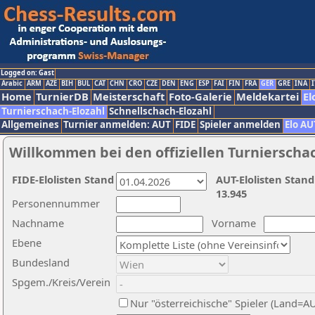
Logged on: Gast
Arabic
ARM
AZE
BIH
BUL
CAT
CHN
CRO
CZE
DEN
ENG
ESP
FAI
FIN
FRA
GER
GRE
INA
I
Home
TurnierDB
Meisterschaft
Foto-Galerie
Meldekartei
El
Turnierschach-Elozahl
Schnellschach-Elozahl
Allgemeines
Turnier anmelden: AUT
FIDE
Spieler anmelden
Elo AU
Willkommen bei den offiziellen Turnierscha
FIDE-Elolisten Stand
AUT-Elolisten Stand
13.945
Personennummer
Nachname
Vorname
Ebene
Bundesland
Spgem./Kreis/Verein
Nur "österreichische" Spieler (Land=A