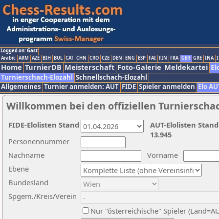
Logged on: Gast
Arabic
ARM
AZE
BIH
BUL
CAT
CHN
CRO
CZE
DEN
ENG
ESP
FAI
FIN
FRA
GER
GRE
INA
I
Home
TurnierDB
Meisterschaft
Foto-Galerie
Meldekartei
El
Turnierschach-Elozahl
Schnellschach-Elozahl
Allgemeines
Turnier anmelden: AUT
FIDE
Spieler anmelden
Elo AU
Willkommen bei den offiziellen Turnierscha
FIDE-Elolisten Stand
AUT-Elolisten Stand
13.945
Personennummer
Nachname
Vorname
Ebene
Bundesland
Spgem./Kreis/Verein
Nur "österreichische" Spieler (Land=A