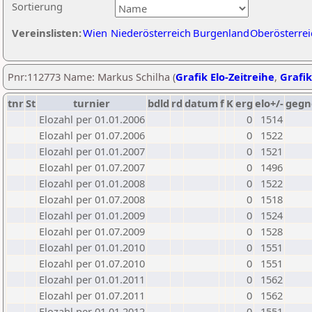
Sortierung
Vereinslisten:
Wien
Niederösterreich
Burgenland
Oberösterrei
Pnr:112773 Name: Markus Schilha (
Grafik Elo-Zeitreihe
,
Grafik
tnr
St
turnier
bdld
rd
datum
f
K
erg
elo+/-
gegn
Elozahl per 01.01.2006
0
1514
Elozahl per 01.07.2006
0
1522
Elozahl per 01.01.2007
0
1521
Elozahl per 01.07.2007
0
1496
Elozahl per 01.01.2008
0
1522
Elozahl per 01.07.2008
0
1518
Elozahl per 01.01.2009
0
1524
Elozahl per 01.07.2009
0
1528
Elozahl per 01.01.2010
0
1551
Elozahl per 01.07.2010
0
1551
Elozahl per 01.01.2011
0
1562
Elozahl per 01.07.2011
0
1562
Elozahl per 01.01.2012
0
1551