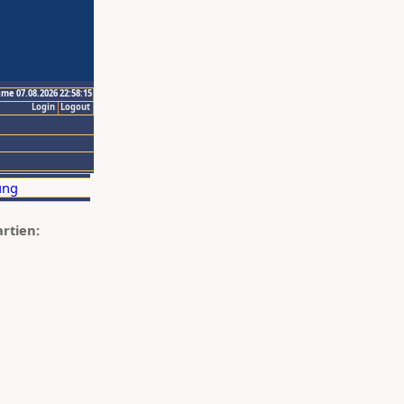
ime 07.08.2026 22:58:15
Login
Logout
artien: