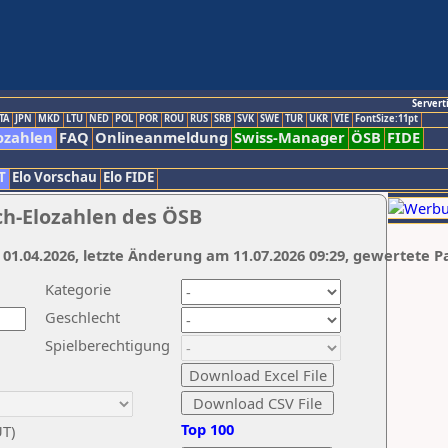
Servert
TA
JPN
MKD
LTU
NED
POL
POR
ROU
RUS
SRB
SVK
SWE
TUR
UKR
VIE
FontSize:11pt
ozahlen
FAQ
Onlineanmeldung
Swiss-Manager
ÖSB
FIDE
T
Elo Vorschau
Elo FIDE
ch-Elozahlen des ÖSB
 01.04.2026, letzte Änderung am 11.07.2026 09:29, gewertete P
Kategorie
Geschlecht
Spielberechtigung
Top 100
UT)