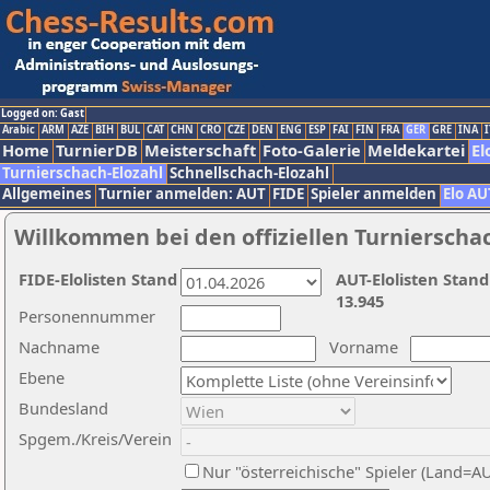
Logged on: Gast
Arabic
ARM
AZE
BIH
BUL
CAT
CHN
CRO
CZE
DEN
ENG
ESP
FAI
FIN
FRA
GER
GRE
INA
I
Home
TurnierDB
Meisterschaft
Foto-Galerie
Meldekartei
El
Turnierschach-Elozahl
Schnellschach-Elozahl
Allgemeines
Turnier anmelden: AUT
FIDE
Spieler anmelden
Elo AU
Willkommen bei den offiziellen Turnierscha
FIDE-Elolisten Stand
AUT-Elolisten Stand
13.945
Personennummer
Nachname
Vorname
Ebene
Bundesland
Spgem./Kreis/Verein
Nur "österreichische" Spieler (Land=A