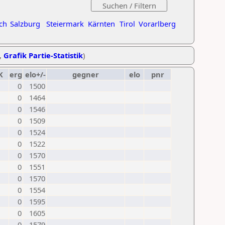
ch
Salzburg
Steiermark
Kärnten
Tirol
Vorarlberg
,
Grafik Partie-Statistik
)
K
erg
elo+/-
gegner
elo
pnr
0
1500
0
1464
0
1546
0
1509
0
1524
0
1522
0
1570
0
1551
0
1570
0
1554
0
1595
0
1605
0
1579