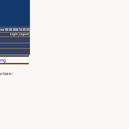
ime 08.08.2026 16:05:03
Login
Logout
artien: