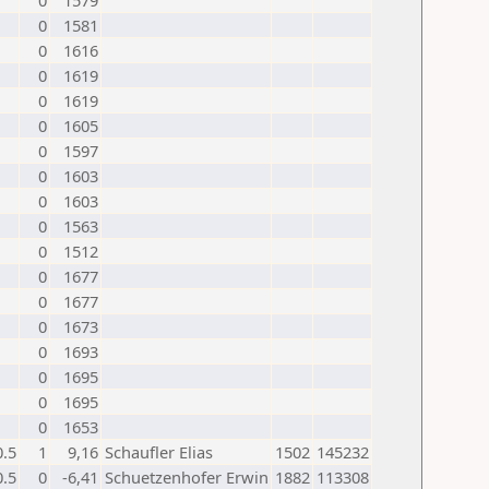
0
1579
0
1581
0
1616
0
1619
0
1619
0
1605
0
1597
0
1603
0
1603
0
1563
0
1512
0
1677
0
1677
0
1673
0
1693
0
1695
0
1695
0
1653
0.5
1
9,16
Schaufler Elias
1502
145232
0.5
0
-6,41
Schuetzenhofer Erwin
1882
113308