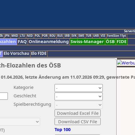
Servert
TA
JPN
MKD
LTU
NED
POL
POR
ROU
RUS
SRB
SVK
SWE
TUR
UKR
VIE
FontSize:11pt
ozahlen
FAQ
Onlineanmeldung
Swiss-Manager
ÖSB
FIDE
T
Elo Vorschau
Elo FIDE
ch-Elozahlen des ÖSB
 01.04.2026, letzte Änderung am 11.07.2026 09:29, gewertete P
Kategorie
Geschlecht
Spielberechtigung
Top 100
UT)