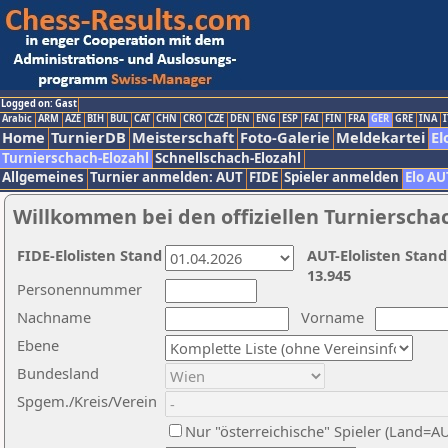
Logged on: Gast
Arabic
ARM
AZE
BIH
BUL
CAT
CHN
CRO
CZE
DEN
ENG
ESP
FAI
FIN
FRA
GER
GRE
INA
I
Home
TurnierDB
Meisterschaft
Foto-Galerie
Meldekartei
El
Turnierschach-Elozahl
Schnellschach-Elozahl
Allgemeines
Turnier anmelden: AUT
FIDE
Spieler anmelden
Elo AU
Willkommen bei den offiziellen Turnierscha
FIDE-Elolisten Stand
AUT-Elolisten Stand
13.945
Personennummer
Nachname
Vorname
Ebene
Bundesland
Spgem./Kreis/Verein
Nur "österreichische" Spieler (Land=A