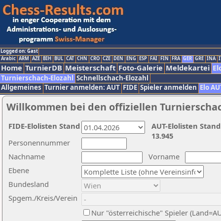
Logged on: Gast
Arabic
ARM
AZE
BIH
BUL
CAT
CHN
CRO
CZE
DEN
ENG
ESP
FAI
FIN
FRA
GER
GRE
INA
I
Home
TurnierDB
Meisterschaft
Foto-Galerie
Meldekartei
El
Turnierschach-Elozahl
Schnellschach-Elozahl
Allgemeines
Turnier anmelden: AUT
FIDE
Spieler anmelden
Elo AU
Willkommen bei den offiziellen Turnierscha
FIDE-Elolisten Stand
AUT-Elolisten Stand
13.945
Personennummer
Nachname
Vorname
Ebene
Bundesland
Spgem./Kreis/Verein
Nur "österreichische" Spieler (Land=A