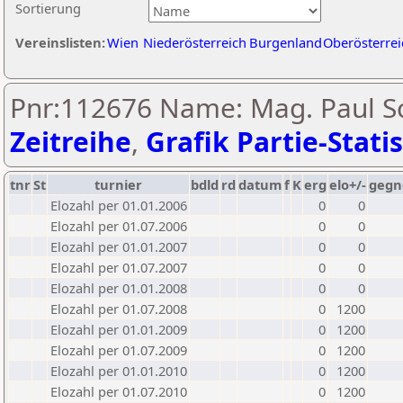
Sortierung
Vereinslisten:
Wien
Niederösterreich
Burgenland
Oberösterrei
Pnr:112676 Name: Mag. Paul Sc
Zeitreihe
,
Grafik Partie-Statis
tnr
St
turnier
bdld
rd
datum
f
K
erg
elo+/-
gegn
Elozahl per 01.01.2006
0
0
Elozahl per 01.07.2006
0
0
Elozahl per 01.01.2007
0
0
Elozahl per 01.07.2007
0
0
Elozahl per 01.01.2008
0
0
Elozahl per 01.07.2008
0
1200
Elozahl per 01.01.2009
0
1200
Elozahl per 01.07.2009
0
1200
Elozahl per 01.01.2010
0
1200
Elozahl per 01.07.2010
0
1200