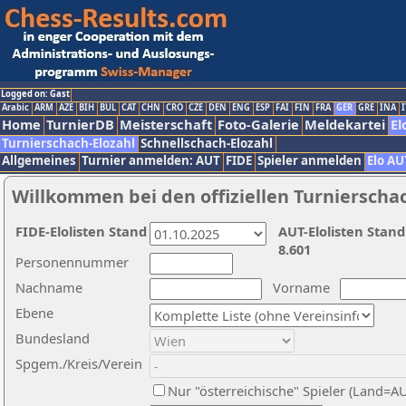
Logged on: Gast
Arabic
ARM
AZE
BIH
BUL
CAT
CHN
CRO
CZE
DEN
ENG
ESP
FAI
FIN
FRA
GER
GRE
INA
I
Home
TurnierDB
Meisterschaft
Foto-Galerie
Meldekartei
El
Turnierschach-Elozahl
Schnellschach-Elozahl
Allgemeines
Turnier anmelden: AUT
FIDE
Spieler anmelden
Elo AU
Willkommen bei den offiziellen Turnierscha
FIDE-Elolisten Stand
AUT-Elolisten Stand
8.601
Personennummer
Nachname
Vorname
Ebene
Bundesland
Spgem./Kreis/Verein
Nur "österreichische" Spieler (Land=A