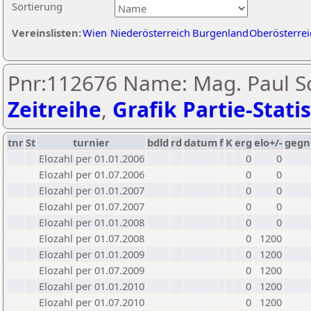
Sortierung
Vereinslisten:
Wien
Niederösterreich
Burgenland
Oberösterrei
Pnr:112676 Name: Mag. Paul Sc
Zeitreihe
,
Grafik Partie-Statis
tnr
St
turnier
bdld
rd
datum
f
K
erg
elo+/-
gegn
Elozahl per 01.01.2006
0
0
Elozahl per 01.07.2006
0
0
Elozahl per 01.01.2007
0
0
Elozahl per 01.07.2007
0
0
Elozahl per 01.01.2008
0
0
Elozahl per 01.07.2008
0
1200
Elozahl per 01.01.2009
0
1200
Elozahl per 01.07.2009
0
1200
Elozahl per 01.01.2010
0
1200
Elozahl per 01.07.2010
0
1200