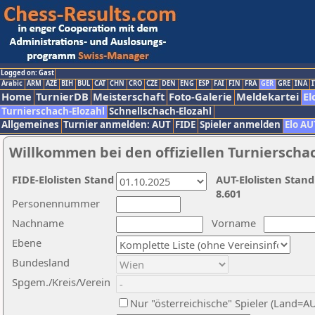
Logged on: Gast
Arabic
ARM
AZE
BIH
BUL
CAT
CHN
CRO
CZE
DEN
ENG
ESP
FAI
FIN
FRA
GER
GRE
INA
I
Home
TurnierDB
Meisterschaft
Foto-Galerie
Meldekartei
El
Turnierschach-Elozahl
Schnellschach-Elozahl
Allgemeines
Turnier anmelden: AUT
FIDE
Spieler anmelden
Elo AU
Willkommen bei den offiziellen Turnierscha
FIDE-Elolisten Stand
AUT-Elolisten Stand
8.601
Personennummer
Nachname
Vorname
Ebene
Bundesland
Spgem./Kreis/Verein
Nur "österreichische" Spieler (Land=A