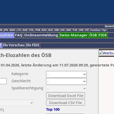
Servert
TA
JPN
MKD
LTU
NED
POL
POR
ROU
RUS
SRB
SVK
SWE
TUR
UKR
VIE
FontSize:11pt
ozahlen
FAQ
Onlineanmeldung
Swiss-Manager
ÖSB
FIDE
T
Elo Vorschau
Elo FIDE
ch-Elozahlen des ÖSB
 01.04.2026, letzte Änderung am 11.07.2026 09:29, gewertete P
Kategorie
Geschlecht
Spielberechtigung
Top 100
UT)