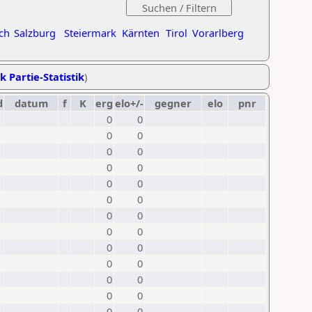
ch
Salzburg
Steiermark
Kärnten
Tirol
Vorarlberg
k Partie-Statistik
)
d
datum
f
K
erg
elo+/-
gegner
elo
pnr
0
0
0
0
0
0
0
0
0
0
0
0
0
0
0
0
0
0
0
0
0
0
0
0
0
0