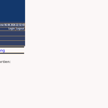
ime 06.08.2026 22:32:43
Login
Logout
artien: