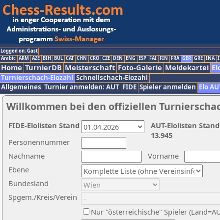
Logged on: Gast
Arabic
ARM
AZE
BIH
BUL
CAT
CHN
CRO
CZE
DEN
ENG
ESP
FAI
FIN
FRA
GER
GRE
INA
I
Home
TurnierDB
Meisterschaft
Foto-Galerie
Meldekartei
El
Turnierschach-Elozahl
Schnellschach-Elozahl
Allgemeines
Turnier anmelden: AUT
FIDE
Spieler anmelden
Elo AU
Willkommen bei den offiziellen Turnierscha
FIDE-Elolisten Stand
AUT-Elolisten Stand
13.945
Personennummer
Nachname
Vorname
Ebene
Bundesland
Spgem./Kreis/Verein
Nur "österreichische" Spieler (Land=A