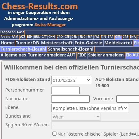
Logged on: Gast
Arabic
ARM
AZE
BIH
BUL
CAT
CHN
CRO
CZE
DEN
ENG
ESP
FAI
FIN
FRA
GER
GRE
INA
I
Home
TurnierDB
Meisterschaft
Foto-Galerie
Meldekartei
El
Turnierschach-Elozahl
Schnellschach-Elozahl
Allgemeines
Turnier anmelden: AUT
FIDE
Spieler anmelden
Elo AU
Willkommen bei den offiziellen Turnierscha
FIDE-Elolisten Stand
AUT-Elolisten Stand
13.600
Personennummer
Nachname
Vorname
Ebene
Bundesland
Spgem./Kreis/Verein
Nur "österreichische" Spieler (Land=A