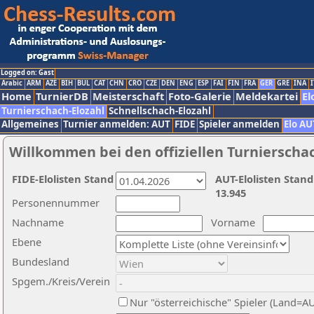
Logged on: Gast
Arabic
ARM
AZE
BIH
BUL
CAT
CHN
CRO
CZE
DEN
ENG
ESP
FAI
FIN
FRA
GER
GRE
INA
I
Home
TurnierDB
Meisterschaft
Foto-Galerie
Meldekartei
El
Turnierschach-Elozahl
Schnellschach-Elozahl
Allgemeines
Turnier anmelden: AUT
FIDE
Spieler anmelden
Elo AU
Willkommen bei den offiziellen Turnierscha
FIDE-Elolisten Stand
AUT-Elolisten Stand
13.945
Personennummer
Nachname
Vorname
Ebene
Bundesland
Spgem./Kreis/Verein
Nur "österreichische" Spieler (Land=A