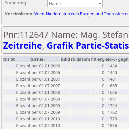
Sortierung
Vereinslisten:
Wien
Niederösterreich
Burgenland
Oberösterrei
Pnr:112647 Name: Mag. Stefan 
Zeitreihe
,
Grafik Partie-Statis
tnr
St
turnier
bdld
rd
datum
f
K
erg
elo+/-
gegn
Elozahl per 01.01.2006
0
1434
Elozahl per 01.07.2006
0
1440
Elozahl per 01.01.2007
0
1481
Elozahl per 01.07.2007
0
1665
Elozahl per 01.01.2008
0
1666
Elozahl per 01.07.2008
0
1691
Elozahl per 01.01.2009
0
1724
Elozahl per 01.07.2009
0
1762
Elozahl per 01.01.2010
0
1778
Elozahl per 01.07.2010
0
1836