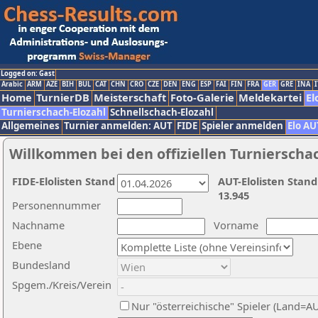
Logged on: Gast
Arabic
ARM
AZE
BIH
BUL
CAT
CHN
CRO
CZE
DEN
ENG
ESP
FAI
FIN
FRA
GER
GRE
INA
I
Home
TurnierDB
Meisterschaft
Foto-Galerie
Meldekartei
El
Turnierschach-Elozahl
Schnellschach-Elozahl
Allgemeines
Turnier anmelden: AUT
FIDE
Spieler anmelden
Elo AU
Willkommen bei den offiziellen Turnierscha
FIDE-Elolisten Stand
AUT-Elolisten Stand
13.945
Personennummer
Nachname
Vorname
Ebene
Bundesland
Spgem./Kreis/Verein
Nur "österreichische" Spieler (Land=A