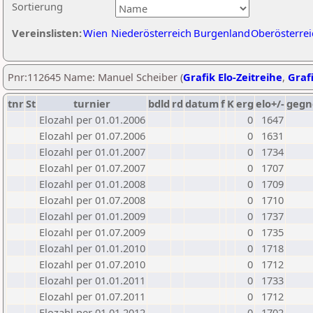
Sortierung
Vereinslisten:
Wien
Niederösterreich
Burgenland
Oberösterrei
Pnr:112645 Name: Manuel Scheiber (
Grafik Elo-Zeitreihe
,
Grafi
tnr
St
turnier
bdld
rd
datum
f
K
erg
elo+/-
gegn
Elozahl per 01.01.2006
0
1647
Elozahl per 01.07.2006
0
1631
Elozahl per 01.01.2007
0
1734
Elozahl per 01.07.2007
0
1707
Elozahl per 01.01.2008
0
1709
Elozahl per 01.07.2008
0
1710
Elozahl per 01.01.2009
0
1737
Elozahl per 01.07.2009
0
1735
Elozahl per 01.01.2010
0
1718
Elozahl per 01.07.2010
0
1712
Elozahl per 01.01.2011
0
1733
Elozahl per 01.07.2011
0
1712
Elozahl per 01.01.2012
0
1702