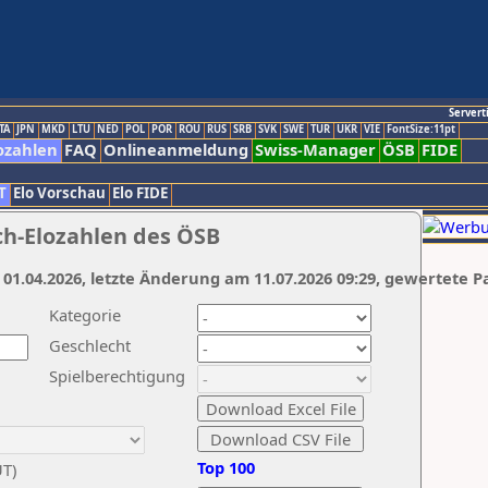
Servert
TA
JPN
MKD
LTU
NED
POL
POR
ROU
RUS
SRB
SVK
SWE
TUR
UKR
VIE
FontSize:11pt
ozahlen
FAQ
Onlineanmeldung
Swiss-Manager
ÖSB
FIDE
T
Elo Vorschau
Elo FIDE
ch-Elozahlen des ÖSB
 01.04.2026, letzte Änderung am 11.07.2026 09:29, gewertete P
Kategorie
Geschlecht
Spielberechtigung
Top 100
UT)