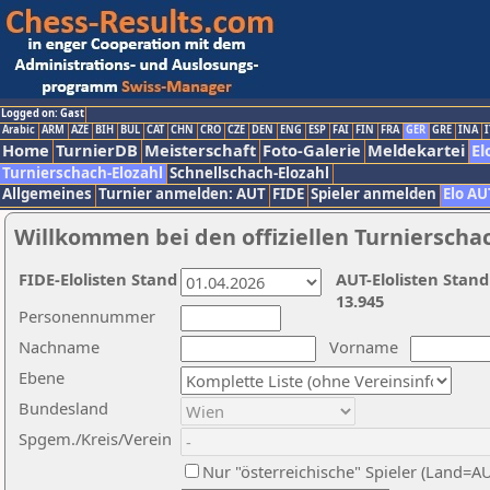
Logged on: Gast
Arabic
ARM
AZE
BIH
BUL
CAT
CHN
CRO
CZE
DEN
ENG
ESP
FAI
FIN
FRA
GER
GRE
INA
I
Home
TurnierDB
Meisterschaft
Foto-Galerie
Meldekartei
El
Turnierschach-Elozahl
Schnellschach-Elozahl
Allgemeines
Turnier anmelden: AUT
FIDE
Spieler anmelden
Elo AU
Willkommen bei den offiziellen Turnierscha
FIDE-Elolisten Stand
AUT-Elolisten Stand
13.945
Personennummer
Nachname
Vorname
Ebene
Bundesland
Spgem./Kreis/Verein
Nur "österreichische" Spieler (Land=A