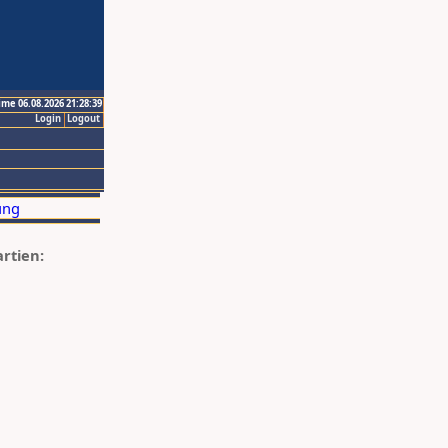
ime 06.08.2026 21:28:39
Login
Logout
artien: