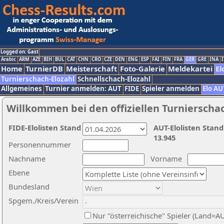
Logged on: Gast
Arabic
ARM
AZE
BIH
BUL
CAT
CHN
CRO
CZE
DEN
ENG
ESP
FAI
FIN
FRA
GER
GRE
INA
I
Home
TurnierDB
Meisterschaft
Foto-Galerie
Meldekartei
El
Turnierschach-Elozahl
Schnellschach-Elozahl
Allgemeines
Turnier anmelden: AUT
FIDE
Spieler anmelden
Elo AU
Willkommen bei den offiziellen Turnierscha
FIDE-Elolisten Stand
AUT-Elolisten Stand
13.945
Personennummer
Nachname
Vorname
Ebene
Bundesland
Spgem./Kreis/Verein
Nur "österreichische" Spieler (Land=A