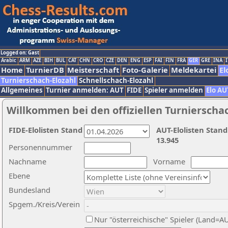
Logged on: Gast
Arabic
ARM
AZE
BIH
BUL
CAT
CHN
CRO
CZE
DEN
ENG
ESP
FAI
FIN
FRA
GER
GRE
INA
I
Home
TurnierDB
Meisterschaft
Foto-Galerie
Meldekartei
El
Turnierschach-Elozahl
Schnellschach-Elozahl
Allgemeines
Turnier anmelden: AUT
FIDE
Spieler anmelden
Elo AU
Willkommen bei den offiziellen Turnierscha
FIDE-Elolisten Stand
AUT-Elolisten Stand
13.945
Personennummer
Nachname
Vorname
Ebene
Bundesland
Spgem./Kreis/Verein
Nur "österreichische" Spieler (Land=A