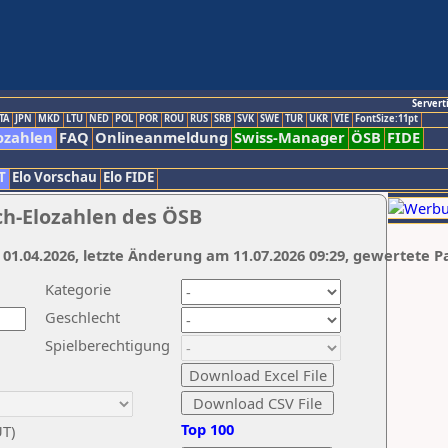
Servert
TA
JPN
MKD
LTU
NED
POL
POR
ROU
RUS
SRB
SVK
SWE
TUR
UKR
VIE
FontSize:11pt
ozahlen
FAQ
Onlineanmeldung
Swiss-Manager
ÖSB
FIDE
T
Elo Vorschau
Elo FIDE
ch-Elozahlen des ÖSB
 01.04.2026, letzte Änderung am 11.07.2026 09:29, gewertete P
Kategorie
Geschlecht
Spielberechtigung
Top 100
UT)