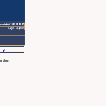
ime 06.08.2026 07:51:23
Login
Logout
artien: