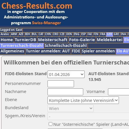
Logged on: Gast
Arabic
ARM
AZE
BIH
BUL
CAT
CHN
CRO
CZE
DEN
ENG
ESP
FAI
FIN
FRA
GER
GRE
INA
I
Home
TurnierDB
Meisterschaft
Foto-Galerie
Meldekartei
El
Turnierschach-Elozahl
Schnellschach-Elozahl
Allgemeines
Turnier anmelden: AUT
FIDE
Spieler anmelden
Elo AU
Willkommen bei den offiziellen Turnierscha
FIDE-Elolisten Stand
AUT-Elolisten Stand
13.945
Personennummer
Nachname
Vorname
Ebene
Bundesland
Spgem./Kreis/Verein
Nur "österreichische" Spieler (Land=A