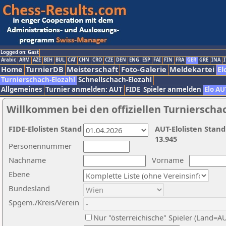
Logged on: Gast
Arabic
ARM
AZE
BIH
BUL
CAT
CHN
CRO
CZE
DEN
ENG
ESP
FAI
FIN
FRA
GER
GRE
INA
I
Home
TurnierDB
Meisterschaft
Foto-Galerie
Meldekartei
El
Turnierschach-Elozahl
Schnellschach-Elozahl
Allgemeines
Turnier anmelden: AUT
FIDE
Spieler anmelden
Elo AU
Willkommen bei den offiziellen Turnierscha
FIDE-Elolisten Stand
AUT-Elolisten Stand
13.945
Personennummer
Nachname
Vorname
Ebene
Bundesland
Spgem./Kreis/Verein
Nur "österreichische" Spieler (Land=A