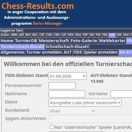
Logged on: Gast
Arabic
ARM
AZE
BIH
BUL
CAT
CHN
CRO
CZE
DEN
ENG
ESP
FAI
FIN
FRA
GER
GRE
INA
I
Home
TurnierDB
Meisterschaft
Foto-Galerie
Meldekartei
El
Turnierschach-Elozahl
Schnellschach-Elozahl
Allgemeines
Turnier anmelden: AUT
FIDE
Spieler anmelden
Elo AU
Willkommen bei den offiziellen Turnierscha
FIDE-Elolisten Stand
AUT-Elolisten Stand
13.945
Personennummer
Nachname
Vorname
Ebene
Bundesland
Spgem./Kreis/Verein
Nur "österreichische" Spieler (Land=A