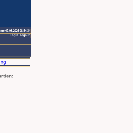
ime 07.08.2026 08:54:34
Login
Logout
artien: