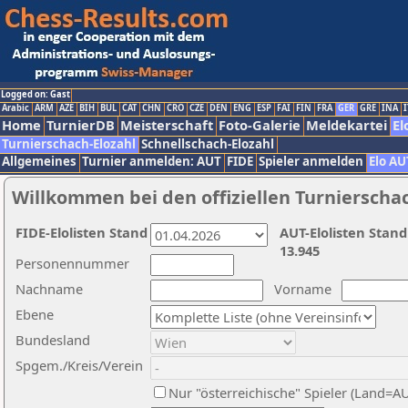
Logged on: Gast
Arabic
ARM
AZE
BIH
BUL
CAT
CHN
CRO
CZE
DEN
ENG
ESP
FAI
FIN
FRA
GER
GRE
INA
I
Home
TurnierDB
Meisterschaft
Foto-Galerie
Meldekartei
El
Turnierschach-Elozahl
Schnellschach-Elozahl
Allgemeines
Turnier anmelden: AUT
FIDE
Spieler anmelden
Elo AU
Willkommen bei den offiziellen Turnierscha
FIDE-Elolisten Stand
AUT-Elolisten Stand
13.945
Personennummer
Nachname
Vorname
Ebene
Bundesland
Spgem./Kreis/Verein
Nur "österreichische" Spieler (Land=A