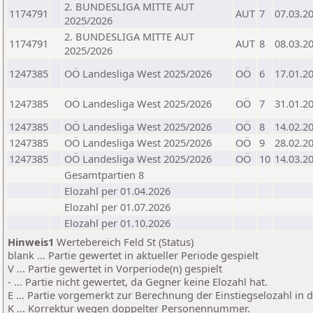
2. BUNDESLIGA MITTE AUT
1174791
AUT
7
07.03.2
2025/2026
2. BUNDESLIGA MITTE AUT
1174791
AUT
8
08.03.2
2025/2026
1247385
OÖ Landesliga West 2025/2026
OÖ
6
17.01.2
1247385
OÖ Landesliga West 2025/2026
OÖ
7
31.01.2
1247385
OÖ Landesliga West 2025/2026
OÖ
8
14.02.2
1247385
OÖ Landesliga West 2025/2026
OÖ
9
28.02.2
1247385
OÖ Landesliga West 2025/2026
OÖ
10
14.03.2
Gesamtpartien 8
Elozahl per 01.04.2026
Elozahl per 01.07.2026
Elozahl per 01.10.2026
Hinweis1
Wertebereich Feld St (Status)
blank ... Partie gewertet in aktueller Periode gespielt
V ... Partie gewertet in Vorperiode(n) gespielt
- ... Partie nicht gewertet, da Gegner keine Elozahl hat.
E ... Partie vorgemerkt zur Berechnung der Einstiegselozahl in
K ... Korrektur wegen doppelter Personennummer.