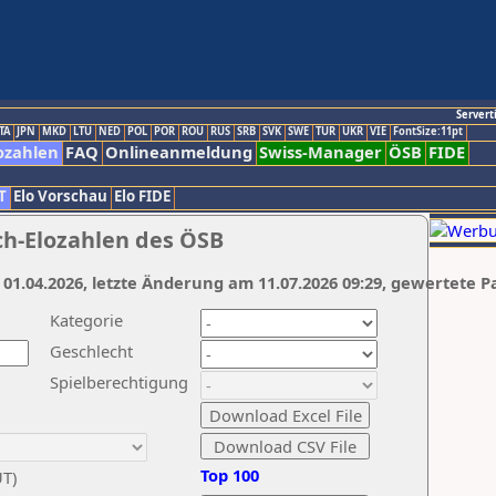
Servert
TA
JPN
MKD
LTU
NED
POL
POR
ROU
RUS
SRB
SVK
SWE
TUR
UKR
VIE
FontSize:11pt
ozahlen
FAQ
Onlineanmeldung
Swiss-Manager
ÖSB
FIDE
T
Elo Vorschau
Elo FIDE
ch-Elozahlen des ÖSB
 01.04.2026, letzte Änderung am 11.07.2026 09:29, gewertete P
Kategorie
Geschlecht
Spielberechtigung
Top 100
UT)