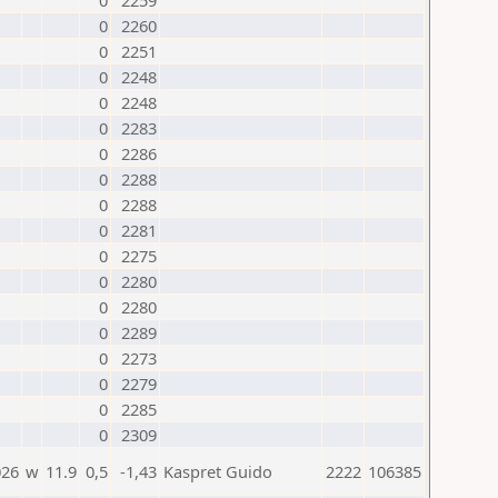
0
2259
0
2260
0
2251
0
2248
0
2248
0
2283
0
2286
0
2288
0
2288
0
2281
0
2275
0
2280
0
2280
0
2289
0
2273
0
2279
0
2285
0
2309
026
w
11.9
0,5
-1,43
Kaspret Guido
2222
106385