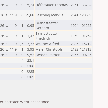
026
w
11.9
0
-5,24
Höfelsauer Thomas
2351
133704
026
s
11.9
0
-9,88
Fasching Markus
2041
120539
Brandstaetter
026
w
11.9
1
0,95
1904
101265
Gerhard
Brandstaetter
026
w
11.9
1
1,43
1969
101264
Friedrich
026
s
11.9
0,5
-3,33
Wallner Alfred
2086
115712
026
w
11.9
1
3,93
Maier Christoph
2182
121813
026
s
11.9
0
-9,52
Bensch Patrick
2066
100785
4
-23,1
0
2286
0
2285
0
2285
 der nächsten Wertungsperiode.