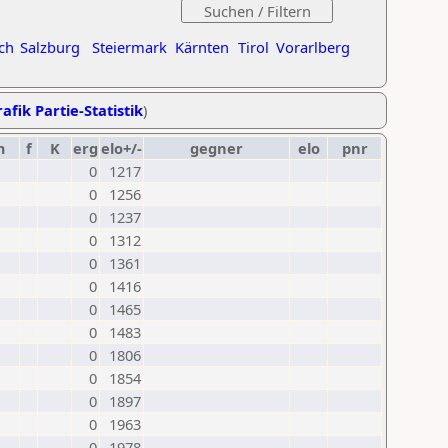
ch
Salzburg
Steiermark
Kärnten
Tirol
Vorarlberg
afik Partie-Statistik
)
m
f
K
erg
elo+/-
gegner
elo
pnr
0
1217
0
1256
0
1237
0
1312
0
1361
0
1416
0
1465
0
1483
0
1806
0
1854
0
1897
0
1963
0
1978