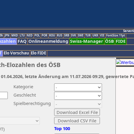
Servert
TA
JPN
MKD
LTU
NED
POL
POR
ROU
RUS
SRB
SVK
SWE
TUR
UKR
VIE
FontSize:11pt
ozahlen
FAQ
Onlineanmeldung
Swiss-Manager
ÖSB
FIDE
T
Elo Vorschau
Elo FIDE
ch-Elozahlen des ÖSB
 01.04.2026, letzte Änderung am 11.07.2026 09:29, gewertete P
Kategorie
Geschlecht
Spielberechtigung
Top 100
UT)