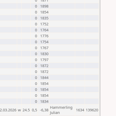
0
1871
0
1898
0
1854
0
1835
0
1752
0
1764
0
1776
0
1754
0
1767
0
1830
0
1797
0
1872
0
1872
0
1844
0
1854
0
1854
0
1854
0
1834
Hammerling
2.03.2026
w
24.5
0,5
-6,38
1634
139620
Julian