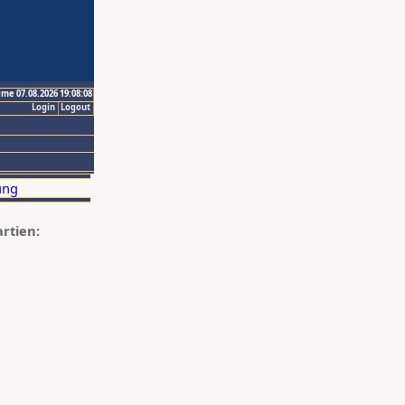
ime 07.08.2026 19:08:08
Login
Logout
artien: