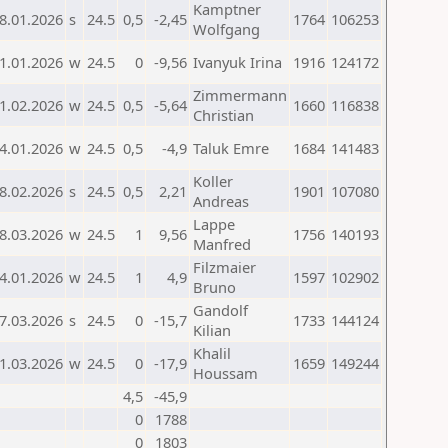
Kamptner
8.01.2026
s
24.5
0,5
-2,45
1764
106253
Wolfgang
1.01.2026
w
24.5
0
-9,56
Ivanyuk Irina
1916
124172
Zimmermann
1.02.2026
w
24.5
0,5
-5,64
1660
116838
Christian
4.01.2026
w
24.5
0,5
-4,9
Taluk Emre
1684
141483
Koller
8.02.2026
s
24.5
0,5
2,21
1901
107080
Andreas
Lappe
8.03.2026
w
24.5
1
9,56
1756
140193
Manfred
Filzmaier
4.01.2026
w
24.5
1
4,9
1597
102902
Bruno
Gandolf
7.03.2026
s
24.5
0
-15,7
1733
144124
Kilian
Khalil
1.03.2026
w
24.5
0
-17,9
1659
149244
Houssam
4,5
-45,9
0
1788
0
1803