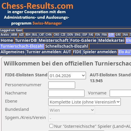
Logged on: Gast
Arabic
ARM
AZE
BIH
BUL
CAT
CHN
CRO
CZE
DEN
ENG
ESP
FAI
FIN
FRA
GER
GRE
INA
I
Home
TurnierDB
Meisterschaft
Foto-Galerie
Meldekartei
El
Turnierschach-Elozahl
Schnellschach-Elozahl
Allgemeines
Turnier anmelden: AUT
FIDE
Spieler anmelden
Elo AU
Willkommen bei den offiziellen Turnierscha
FIDE-Elolisten Stand
AUT-Elolisten Stand
13.945
Personennummer
Nachname
Vorname
Ebene
Bundesland
Spgem./Kreis/Verein
Nur "österreichische" Spieler (Land=A