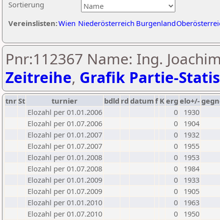
Sortierung
Vereinslisten:
Wien
Niederösterreich
Burgenland
Oberösterrei
Pnr:112367 Name: Ing. Joachim
Zeitreihe
,
Grafik Partie-Statis
tnr
St
turnier
bdld
rd
datum
f
K
erg
elo+/-
gegn
Elozahl per 01.01.2006
0
1930
Elozahl per 01.07.2006
0
1904
Elozahl per 01.01.2007
0
1932
Elozahl per 01.07.2007
0
1955
Elozahl per 01.01.2008
0
1953
Elozahl per 01.07.2008
0
1984
Elozahl per 01.01.2009
0
1933
Elozahl per 01.07.2009
0
1905
Elozahl per 01.01.2010
0
1963
Elozahl per 01.07.2010
0
1950