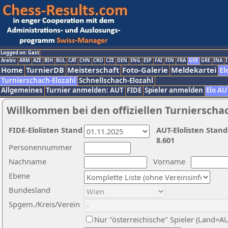
Logged on: Gast
Arabic
ARM
AZE
BIH
BUL
CAT
CHN
CRO
CZE
DEN
ENG
ESP
FAI
FIN
FRA
GER
GRE
INA
I
Home
TurnierDB
Meisterschaft
Foto-Galerie
Meldekartei
El
Turnierschach-Elozahl
Schnellschach-Elozahl
Allgemeines
Turnier anmelden: AUT
FIDE
Spieler anmelden
Elo AU
Willkommen bei den offiziellen Turnierscha
FIDE-Elolisten Stand
AUT-Elolisten Stand
8.601
Personennummer
Nachname
Vorname
Ebene
Bundesland
Spgem./Kreis/Verein
Nur "österreichische" Spieler (Land=A