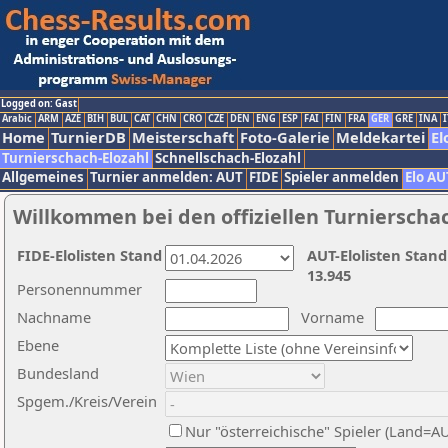
Logged on: Gast
Arabic
ARM
AZE
BIH
BUL
CAT
CHN
CRO
CZE
DEN
ENG
ESP
FAI
FIN
FRA
GER
GRE
INA
I
Home
TurnierDB
Meisterschaft
Foto-Galerie
Meldekartei
El
Turnierschach-Elozahl
Schnellschach-Elozahl
Allgemeines
Turnier anmelden: AUT
FIDE
Spieler anmelden
Elo AU
Willkommen bei den offiziellen Turnierscha
FIDE-Elolisten Stand
AUT-Elolisten Stand
13.945
Personennummer
Nachname
Vorname
Ebene
Bundesland
Spgem./Kreis/Verein
Nur "österreichische" Spieler (Land=A