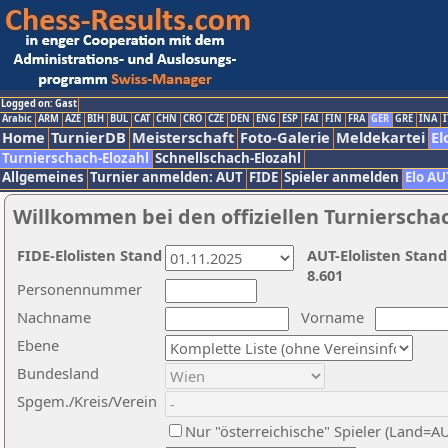
Logged on: Gast
Arabic
ARM
AZE
BIH
BUL
CAT
CHN
CRO
CZE
DEN
ENG
ESP
FAI
FIN
FRA
GER
GRE
INA
I
Home
TurnierDB
Meisterschaft
Foto-Galerie
Meldekartei
El
Turnierschach-Elozahl
Schnellschach-Elozahl
Allgemeines
Turnier anmelden: AUT
FIDE
Spieler anmelden
Elo AU
Willkommen bei den offiziellen Turnierscha
FIDE-Elolisten Stand
AUT-Elolisten Stand
8.601
Personennummer
Nachname
Vorname
Ebene
Bundesland
Spgem./Kreis/Verein
Nur "österreichische" Spieler (Land=A