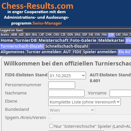
Logged on: Gast
Arabic
ARM
AZE
BIH
BUL
CAT
CHN
CRO
CZE
DEN
ENG
ESP
FAI
FIN
FRA
GER
GRE
INA
I
Home
TurnierDB
Meisterschaft
Foto-Galerie
Meldekartei
El
Turnierschach-Elozahl
Schnellschach-Elozahl
Allgemeines
Turnier anmelden: AUT
FIDE
Spieler anmelden
Elo AU
Willkommen bei den offiziellen Turnierscha
FIDE-Elolisten Stand
AUT-Elolisten Stand
8.601
Personennummer
Nachname
Vorname
Ebene
Bundesland
Spgem./Kreis/Verein
Nur "österreichische" Spieler (Land=A