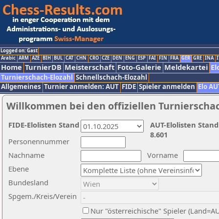
Logged on: Gast
Arabic
ARM
AZE
BIH
BUL
CAT
CHN
CRO
CZE
DEN
ENG
ESP
FAI
FIN
FRA
GER
GRE
INA
I
Home
TurnierDB
Meisterschaft
Foto-Galerie
Meldekartei
El
Turnierschach-Elozahl
Schnellschach-Elozahl
Allgemeines
Turnier anmelden: AUT
FIDE
Spieler anmelden
Elo AU
Willkommen bei den offiziellen Turnierscha
FIDE-Elolisten Stand
AUT-Elolisten Stand
8.601
Personennummer
Nachname
Vorname
Ebene
Bundesland
Spgem./Kreis/Verein
Nur "österreichische" Spieler (Land=A