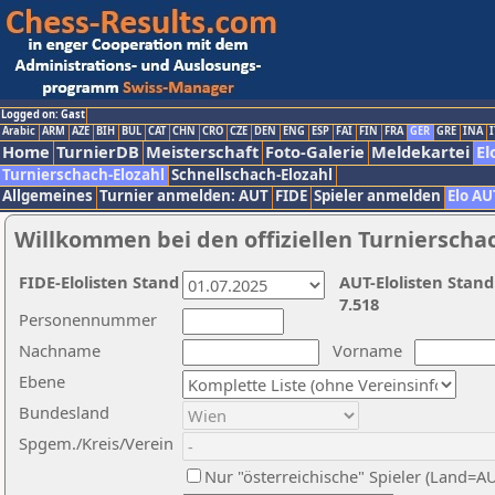
Logged on: Gast
Arabic
ARM
AZE
BIH
BUL
CAT
CHN
CRO
CZE
DEN
ENG
ESP
FAI
FIN
FRA
GER
GRE
INA
I
Home
TurnierDB
Meisterschaft
Foto-Galerie
Meldekartei
El
Turnierschach-Elozahl
Schnellschach-Elozahl
Allgemeines
Turnier anmelden: AUT
FIDE
Spieler anmelden
Elo AU
Willkommen bei den offiziellen Turnierscha
FIDE-Elolisten Stand
AUT-Elolisten Stand
7.518
Personennummer
Nachname
Vorname
Ebene
Bundesland
Spgem./Kreis/Verein
Nur "österreichische" Spieler (Land=A