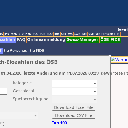
Servert
TA
JPN
MKD
LTU
NED
POL
POR
ROU
RUS
SRB
SVK
SWE
TUR
UKR
VIE
FontSize:11pt
ozahlen
FAQ
Onlineanmeldung
Swiss-Manager
ÖSB
FIDE
T
Elo Vorschau
Elo FIDE
ch-Elozahlen des ÖSB
 01.04.2026, letzte Änderung am 11.07.2026 09:29, gewertete P
Kategorie
Geschlecht
Spielberechtigung
Top 100
UT)