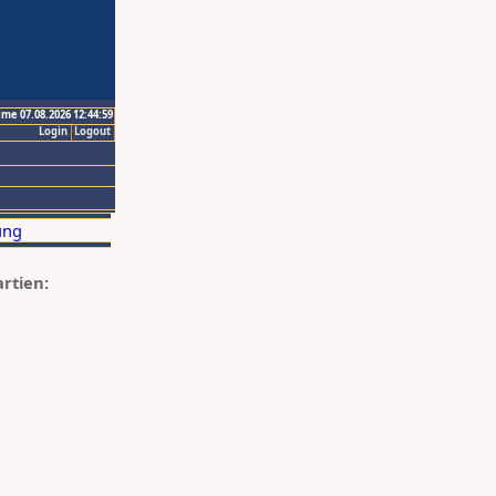
ime 07.08.2026 12:44:59
Login
Logout
artien: