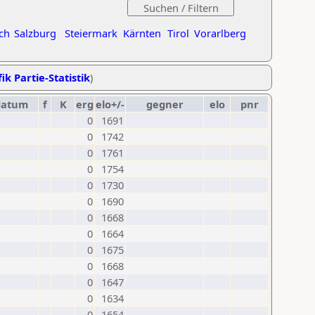
ch
Salzburg
Steiermark
Kärnten
Tirol
Vorarlberg
ik Partie-Statistik
)
datum
f
K
erg
elo+/-
gegner
elo
pnr
0
1691
0
1742
0
1761
0
1754
0
1730
0
1690
0
1668
0
1664
0
1675
0
1668
0
1647
0
1634
0
1654