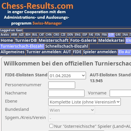
Logged on: Gast
Arabic
ARM
AZE
BIH
BUL
CAT
CHN
CRO
CZE
DEN
ENG
ESP
FAI
FIN
FRA
GER
GRE
INA
I
Home
TurnierDB
Meisterschaft
Foto-Galerie
Meldekartei
El
Turnierschach-Elozahl
Schnellschach-Elozahl
Allgemeines
Turnier anmelden: AUT
FIDE
Spieler anmelden
Elo AU
Willkommen bei den offiziellen Turnierscha
FIDE-Elolisten Stand
AUT-Elolisten Stand
13.945
Personennummer
Nachname
Vorname
Ebene
Bundesland
Spgem./Kreis/Verein
Nur "österreichische" Spieler (Land=A