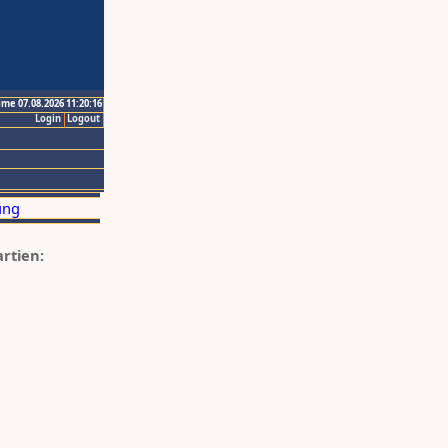
ime 07.08.2026 11:20:16
Login
Logout
artien: