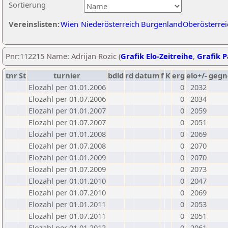
Sortierung
Vereinslisten:
Wien
Niederösterreich
Burgenland
Oberösterrei
Pnr:112215 Name: Adrijan Rozic (
Grafik Elo-Zeitreihe
,
Grafik P
tnr
St
turnier
bdld
rd
datum
f
K
erg
elo+/-
gegn
Elozahl per 01.01.2006
0
2032
Elozahl per 01.07.2006
0
2034
Elozahl per 01.01.2007
0
2059
Elozahl per 01.07.2007
0
2051
Elozahl per 01.01.2008
0
2069
Elozahl per 01.07.2008
0
2070
Elozahl per 01.01.2009
0
2070
Elozahl per 01.07.2009
0
2073
Elozahl per 01.01.2010
0
2047
Elozahl per 01.07.2010
0
2069
Elozahl per 01.01.2011
0
2053
Elozahl per 01.07.2011
0
2051
Elozahl per 01.01.2012
0
2061