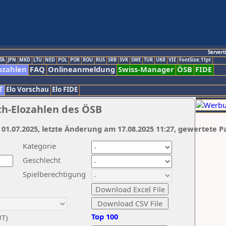
Servert
TA
JPN
MKD
LTU
NED
POL
POR
ROU
RUS
SRB
SVK
SWE
TUR
UKR
VIE
FontSize:11pt
ozahlen
FAQ
Onlineanmeldung
Swiss-Manager
ÖSB
FIDE
T
Elo Vorschau
Elo FIDE
ch-Elozahlen des ÖSB
 01.07.2025, letzte Änderung am 17.08.2025 11:27, gewertete P
Kategorie
Geschlecht
Spielberechtigung
Top 100
UT)