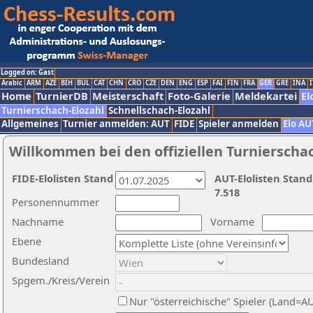
Logged on: Gast
Arabic
ARM
AZE
BIH
BUL
CAT
CHN
CRO
CZE
DEN
ENG
ESP
FAI
FIN
FRA
GER
GRE
INA
I
Home
TurnierDB
Meisterschaft
Foto-Galerie
Meldekartei
El
Turnierschach-Elozahl
Schnellschach-Elozahl
Allgemeines
Turnier anmelden: AUT
FIDE
Spieler anmelden
Elo AU
Willkommen bei den offiziellen Turnierscha
FIDE-Elolisten Stand
AUT-Elolisten Stand
7.518
Personennummer
Nachname
Vorname
Ebene
Bundesland
Spgem./Kreis/Verein
Nur "österreichische" Spieler (Land=A