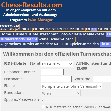
Logged on: Gast
Arabic
ARM
AZE
BIH
BUL
CAT
CHN
CRO
CZE
DEN
ENG
ESP
FAI
FIN
FRA
GER
GRE
INA
I
Home
TurnierDB
Meisterschaft
Foto-Galerie
Meldekartei
El
Turnierschach-Elozahl
Schnellschach-Elozahl
Allgemeines
Turnier anmelden: AUT
FIDE
Spieler anmelden
Elo AU
Willkommen bei den offiziellen Turnierscha
FIDE-Elolisten Stand
AUT-Elolisten Stand
13.600
Personennummer
Nachname
Vorname
Ebene
Bundesland
Spgem./Kreis/Verein
Nur "österreichische" Spieler (Land=A