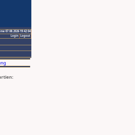
ime 07.08.2026 19:42:04
Login
Logout
artien: