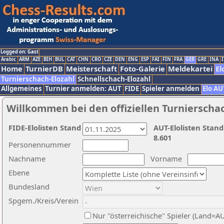
Logged on: Gast
Arabic
ARM
AZE
BIH
BUL
CAT
CHN
CRO
CZE
DEN
ENG
ESP
FAI
FIN
FRA
GER
GRE
INA
I
Home
TurnierDB
Meisterschaft
Foto-Galerie
Meldekartei
El
Turnierschach-Elozahl
Schnellschach-Elozahl
Allgemeines
Turnier anmelden: AUT
FIDE
Spieler anmelden
Elo AU
Willkommen bei den offiziellen Turnierscha
FIDE-Elolisten Stand
AUT-Elolisten Stand
8.601
Personennummer
Nachname
Vorname
Ebene
Bundesland
Spgem./Kreis/Verein
Nur "österreichische" Spieler (Land=A