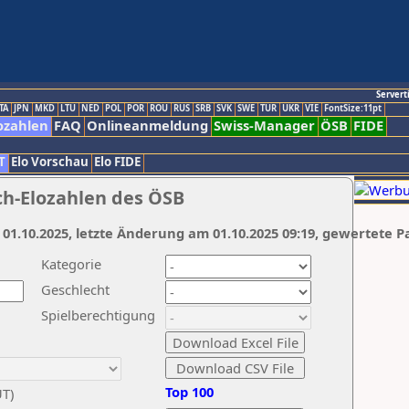
Servert
TA
JPN
MKD
LTU
NED
POL
POR
ROU
RUS
SRB
SVK
SWE
TUR
UKR
VIE
FontSize:11pt
ozahlen
FAQ
Onlineanmeldung
Swiss-Manager
ÖSB
FIDE
T
Elo Vorschau
Elo FIDE
ch-Elozahlen des ÖSB
 01.10.2025, letzte Änderung am 01.10.2025 09:19, gewertete P
Kategorie
Geschlecht
Spielberechtigung
Top 100
UT)