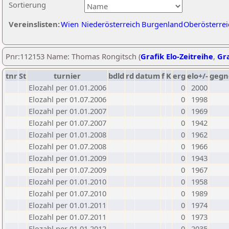
Sortierung
Vereinslisten:
Wien
Niederösterreich
Burgenland
Oberösterrei
Pnr:112153 Name: Thomas Rongitsch (
Grafik Elo-Zeitreihe
,
Gra
tnr
St
turnier
bdld
rd
datum
f
K
erg
elo+/-
gegn
Elozahl per 01.01.2006
0
2000
Elozahl per 01.07.2006
0
1998
Elozahl per 01.01.2007
0
1969
Elozahl per 01.07.2007
0
1942
Elozahl per 01.01.2008
0
1962
Elozahl per 01.07.2008
0
1966
Elozahl per 01.01.2009
0
1943
Elozahl per 01.07.2009
0
1967
Elozahl per 01.01.2010
0
1958
Elozahl per 01.07.2010
0
1989
Elozahl per 01.01.2011
0
1974
Elozahl per 01.07.2011
0
1973
Elozahl per 01.01.2012
0
2035