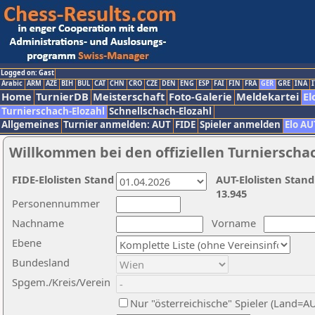
Logged on: Gast
Arabic
ARM
AZE
BIH
BUL
CAT
CHN
CRO
CZE
DEN
ENG
ESP
FAI
FIN
FRA
GER
GRE
INA
I
Home
TurnierDB
Meisterschaft
Foto-Galerie
Meldekartei
El
Turnierschach-Elozahl
Schnellschach-Elozahl
Allgemeines
Turnier anmelden: AUT
FIDE
Spieler anmelden
Elo AU
Willkommen bei den offiziellen Turnierscha
FIDE-Elolisten Stand
AUT-Elolisten Stand
13.945
Personennummer
Nachname
Vorname
Ebene
Bundesland
Spgem./Kreis/Verein
Nur "österreichische" Spieler (Land=A