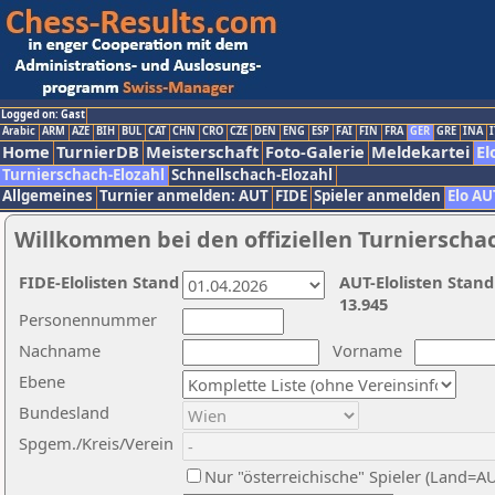
Logged on: Gast
Arabic
ARM
AZE
BIH
BUL
CAT
CHN
CRO
CZE
DEN
ENG
ESP
FAI
FIN
FRA
GER
GRE
INA
I
Home
TurnierDB
Meisterschaft
Foto-Galerie
Meldekartei
El
Turnierschach-Elozahl
Schnellschach-Elozahl
Allgemeines
Turnier anmelden: AUT
FIDE
Spieler anmelden
Elo AU
Willkommen bei den offiziellen Turnierscha
FIDE-Elolisten Stand
AUT-Elolisten Stand
13.945
Personennummer
Nachname
Vorname
Ebene
Bundesland
Spgem./Kreis/Verein
Nur "österreichische" Spieler (Land=A