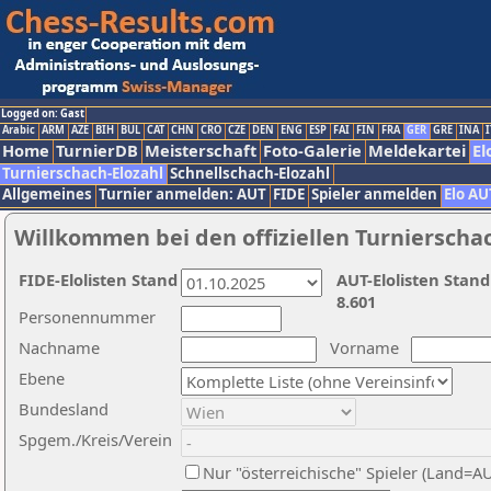
Logged on: Gast
Arabic
ARM
AZE
BIH
BUL
CAT
CHN
CRO
CZE
DEN
ENG
ESP
FAI
FIN
FRA
GER
GRE
INA
I
Home
TurnierDB
Meisterschaft
Foto-Galerie
Meldekartei
El
Turnierschach-Elozahl
Schnellschach-Elozahl
Allgemeines
Turnier anmelden: AUT
FIDE
Spieler anmelden
Elo AU
Willkommen bei den offiziellen Turnierscha
FIDE-Elolisten Stand
AUT-Elolisten Stand
8.601
Personennummer
Nachname
Vorname
Ebene
Bundesland
Spgem./Kreis/Verein
Nur "österreichische" Spieler (Land=A