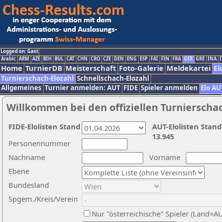
Logged on: Gast
Arabic
ARM
AZE
BIH
BUL
CAT
CHN
CRO
CZE
DEN
ENG
ESP
FAI
FIN
FRA
GER
GRE
INA
I
Home
TurnierDB
Meisterschaft
Foto-Galerie
Meldekartei
El
Turnierschach-Elozahl
Schnellschach-Elozahl
Allgemeines
Turnier anmelden: AUT
FIDE
Spieler anmelden
Elo AU
Willkommen bei den offiziellen Turnierscha
FIDE-Elolisten Stand
AUT-Elolisten Stand
13.945
Personennummer
Nachname
Vorname
Ebene
Bundesland
Spgem./Kreis/Verein
Nur "österreichische" Spieler (Land=A