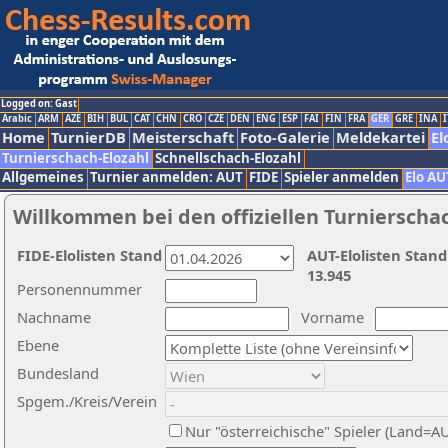
Logged on: Gast
Arabic
ARM
AZE
BIH
BUL
CAT
CHN
CRO
CZE
DEN
ENG
ESP
FAI
FIN
FRA
GER
GRE
INA
I
Home
TurnierDB
Meisterschaft
Foto-Galerie
Meldekartei
El
Turnierschach-Elozahl
Schnellschach-Elozahl
Allgemeines
Turnier anmelden: AUT
FIDE
Spieler anmelden
Elo AU
Willkommen bei den offiziellen Turnierscha
FIDE-Elolisten Stand
AUT-Elolisten Stand
13.945
Personennummer
Nachname
Vorname
Ebene
Bundesland
Spgem./Kreis/Verein
Nur "österreichische" Spieler (Land=A