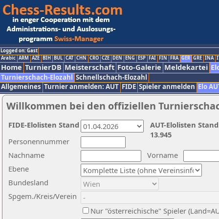
Logged on: Gast
Arabic
ARM
AZE
BIH
BUL
CAT
CHN
CRO
CZE
DEN
ENG
ESP
FAI
FIN
FRA
GER
GRE
INA
I
Home
TurnierDB
Meisterschaft
Foto-Galerie
Meldekartei
El
Turnierschach-Elozahl
Schnellschach-Elozahl
Allgemeines
Turnier anmelden: AUT
FIDE
Spieler anmelden
Elo AU
Willkommen bei den offiziellen Turnierscha
FIDE-Elolisten Stand
AUT-Elolisten Stand
13.945
Personennummer
Nachname
Vorname
Ebene
Bundesland
Spgem./Kreis/Verein
Nur "österreichische" Spieler (Land=A