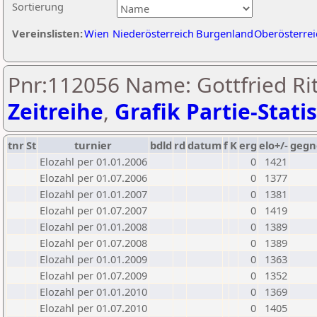
Sortierung
Vereinslisten:
Wien
Niederösterreich
Burgenland
Oberösterrei
Pnr:112056 Name: Gottfried Rit
Zeitreihe
,
Grafik Partie-Statis
tnr
St
turnier
bdld
rd
datum
f
K
erg
elo+/-
gegn
Elozahl per 01.01.2006
0
1421
Elozahl per 01.07.2006
0
1377
Elozahl per 01.01.2007
0
1381
Elozahl per 01.07.2007
0
1419
Elozahl per 01.01.2008
0
1389
Elozahl per 01.07.2008
0
1389
Elozahl per 01.01.2009
0
1363
Elozahl per 01.07.2009
0
1352
Elozahl per 01.01.2010
0
1369
Elozahl per 01.07.2010
0
1405