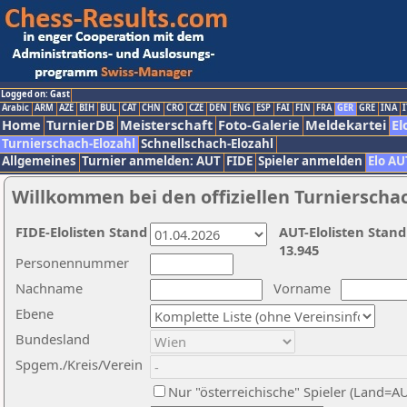
Logged on: Gast
Arabic
ARM
AZE
BIH
BUL
CAT
CHN
CRO
CZE
DEN
ENG
ESP
FAI
FIN
FRA
GER
GRE
INA
I
Home
TurnierDB
Meisterschaft
Foto-Galerie
Meldekartei
El
Turnierschach-Elozahl
Schnellschach-Elozahl
Allgemeines
Turnier anmelden: AUT
FIDE
Spieler anmelden
Elo AU
Willkommen bei den offiziellen Turnierscha
FIDE-Elolisten Stand
AUT-Elolisten Stand
13.945
Personennummer
Nachname
Vorname
Ebene
Bundesland
Spgem./Kreis/Verein
Nur "österreichische" Spieler (Land=A