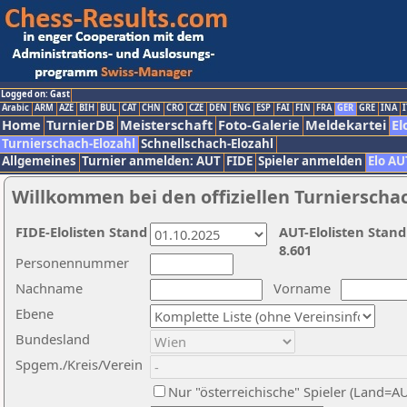
Logged on: Gast
Arabic
ARM
AZE
BIH
BUL
CAT
CHN
CRO
CZE
DEN
ENG
ESP
FAI
FIN
FRA
GER
GRE
INA
I
Home
TurnierDB
Meisterschaft
Foto-Galerie
Meldekartei
El
Turnierschach-Elozahl
Schnellschach-Elozahl
Allgemeines
Turnier anmelden: AUT
FIDE
Spieler anmelden
Elo AU
Willkommen bei den offiziellen Turnierscha
FIDE-Elolisten Stand
AUT-Elolisten Stand
8.601
Personennummer
Nachname
Vorname
Ebene
Bundesland
Spgem./Kreis/Verein
Nur "österreichische" Spieler (Land=A