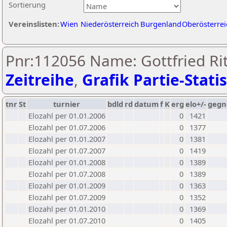
Sortierung
Vereinslisten:
Wien
Niederösterreich
Burgenland
Oberösterrei
Pnr:112056 Name: Gottfried Rit
Zeitreihe
,
Grafik Partie-Statis
tnr
St
turnier
bdld
rd
datum
f
K
erg
elo+/-
gegn
Elozahl per 01.01.2006
0
1421
Elozahl per 01.07.2006
0
1377
Elozahl per 01.01.2007
0
1381
Elozahl per 01.07.2007
0
1419
Elozahl per 01.01.2008
0
1389
Elozahl per 01.07.2008
0
1389
Elozahl per 01.01.2009
0
1363
Elozahl per 01.07.2009
0
1352
Elozahl per 01.01.2010
0
1369
Elozahl per 01.07.2010
0
1405