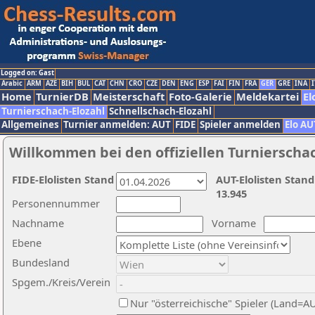
Logged on: Gast
Arabic
ARM
AZE
BIH
BUL
CAT
CHN
CRO
CZE
DEN
ENG
ESP
FAI
FIN
FRA
GER
GRE
INA
I
Home
TurnierDB
Meisterschaft
Foto-Galerie
Meldekartei
El
Turnierschach-Elozahl
Schnellschach-Elozahl
Allgemeines
Turnier anmelden: AUT
FIDE
Spieler anmelden
Elo AU
Willkommen bei den offiziellen Turnierscha
FIDE-Elolisten Stand
AUT-Elolisten Stand
13.945
Personennummer
Nachname
Vorname
Ebene
Bundesland
Spgem./Kreis/Verein
Nur "österreichische" Spieler (Land=A