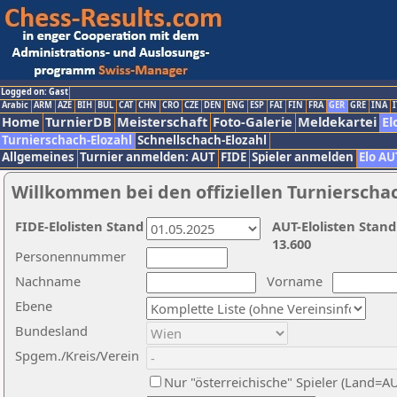
Logged on: Gast
Arabic
ARM
AZE
BIH
BUL
CAT
CHN
CRO
CZE
DEN
ENG
ESP
FAI
FIN
FRA
GER
GRE
INA
I
Home
TurnierDB
Meisterschaft
Foto-Galerie
Meldekartei
El
Turnierschach-Elozahl
Schnellschach-Elozahl
Allgemeines
Turnier anmelden: AUT
FIDE
Spieler anmelden
Elo AU
Willkommen bei den offiziellen Turnierscha
FIDE-Elolisten Stand
AUT-Elolisten Stand
13.600
Personennummer
Nachname
Vorname
Ebene
Bundesland
Spgem./Kreis/Verein
Nur "österreichische" Spieler (Land=A