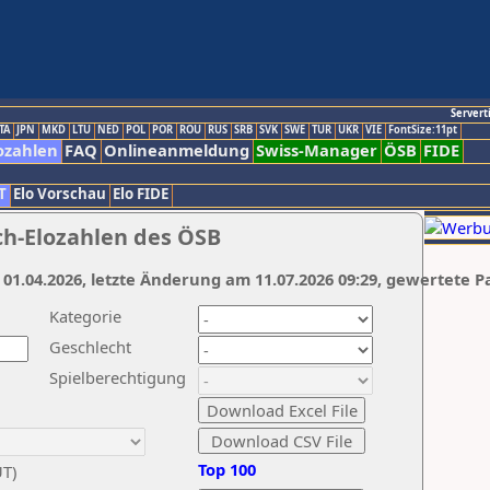
Servert
TA
JPN
MKD
LTU
NED
POL
POR
ROU
RUS
SRB
SVK
SWE
TUR
UKR
VIE
FontSize:11pt
ozahlen
FAQ
Onlineanmeldung
Swiss-Manager
ÖSB
FIDE
T
Elo Vorschau
Elo FIDE
ch-Elozahlen des ÖSB
 01.04.2026, letzte Änderung am 11.07.2026 09:29, gewertete P
Kategorie
Geschlecht
Spielberechtigung
Top 100
UT)