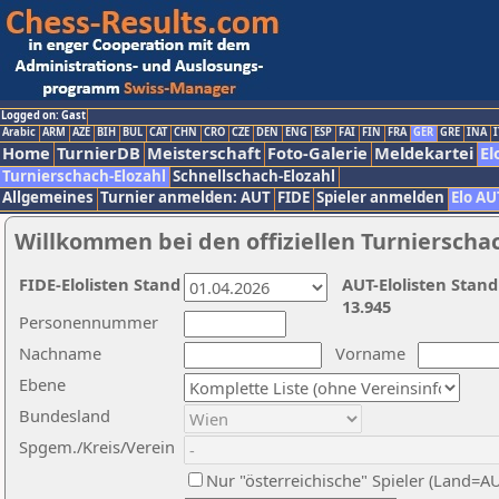
Logged on: Gast
Arabic
ARM
AZE
BIH
BUL
CAT
CHN
CRO
CZE
DEN
ENG
ESP
FAI
FIN
FRA
GER
GRE
INA
I
Home
TurnierDB
Meisterschaft
Foto-Galerie
Meldekartei
El
Turnierschach-Elozahl
Schnellschach-Elozahl
Allgemeines
Turnier anmelden: AUT
FIDE
Spieler anmelden
Elo AU
Willkommen bei den offiziellen Turnierscha
FIDE-Elolisten Stand
AUT-Elolisten Stand
13.945
Personennummer
Nachname
Vorname
Ebene
Bundesland
Spgem./Kreis/Verein
Nur "österreichische" Spieler (Land=A