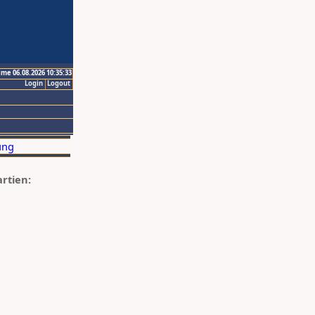
ime 06.08.2026 10:35:33
Login
Logout
artien: