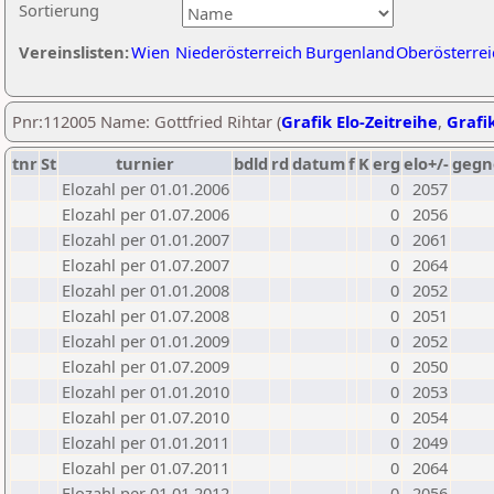
Sortierung
Vereinslisten:
Wien
Niederösterreich
Burgenland
Oberösterrei
Pnr:112005 Name: Gottfried Rihtar (
Grafik Elo-Zeitreihe
,
Grafik
tnr
St
turnier
bdld
rd
datum
f
K
erg
elo+/-
gegn
Elozahl per 01.01.2006
0
2057
Elozahl per 01.07.2006
0
2056
Elozahl per 01.01.2007
0
2061
Elozahl per 01.07.2007
0
2064
Elozahl per 01.01.2008
0
2052
Elozahl per 01.07.2008
0
2051
Elozahl per 01.01.2009
0
2052
Elozahl per 01.07.2009
0
2050
Elozahl per 01.01.2010
0
2053
Elozahl per 01.07.2010
0
2054
Elozahl per 01.01.2011
0
2049
Elozahl per 01.07.2011
0
2064
Elozahl per 01.01.2012
0
2056