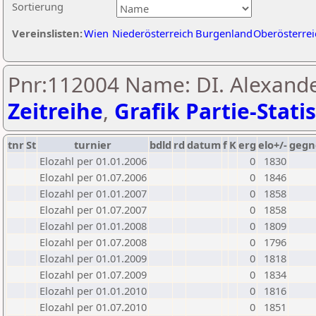
Sortierung
Vereinslisten:
Wien
Niederösterreich
Burgenland
Oberösterrei
Pnr:112004 Name: DI. Alexande
Zeitreihe
,
Grafik Partie-Statis
tnr
St
turnier
bdld
rd
datum
f
K
erg
elo+/-
gegn
Elozahl per 01.01.2006
0
1830
Elozahl per 01.07.2006
0
1846
Elozahl per 01.01.2007
0
1858
Elozahl per 01.07.2007
0
1858
Elozahl per 01.01.2008
0
1809
Elozahl per 01.07.2008
0
1796
Elozahl per 01.01.2009
0
1818
Elozahl per 01.07.2009
0
1834
Elozahl per 01.01.2010
0
1816
Elozahl per 01.07.2010
0
1851