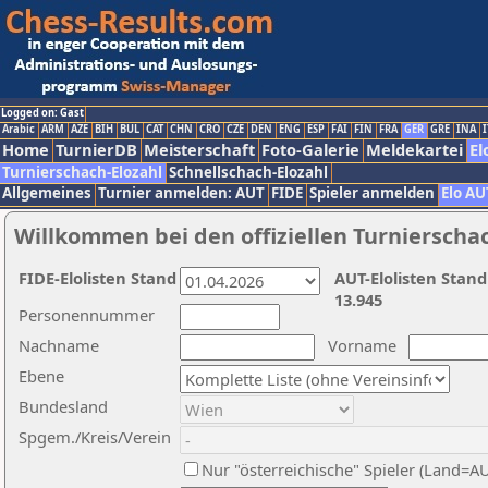
Logged on: Gast
Arabic
ARM
AZE
BIH
BUL
CAT
CHN
CRO
CZE
DEN
ENG
ESP
FAI
FIN
FRA
GER
GRE
INA
I
Home
TurnierDB
Meisterschaft
Foto-Galerie
Meldekartei
El
Turnierschach-Elozahl
Schnellschach-Elozahl
Allgemeines
Turnier anmelden: AUT
FIDE
Spieler anmelden
Elo AU
Willkommen bei den offiziellen Turnierscha
FIDE-Elolisten Stand
AUT-Elolisten Stand
13.945
Personennummer
Nachname
Vorname
Ebene
Bundesland
Spgem./Kreis/Verein
Nur "österreichische" Spieler (Land=A