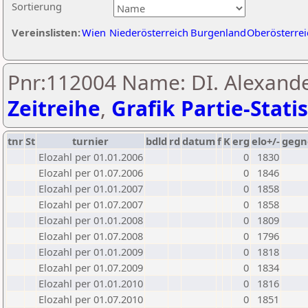
Sortierung
Vereinslisten:
Wien
Niederösterreich
Burgenland
Oberösterrei
Pnr:112004 Name: DI. Alexande
Zeitreihe
,
Grafik Partie-Statis
tnr
St
turnier
bdld
rd
datum
f
K
erg
elo+/-
gegn
Elozahl per 01.01.2006
0
1830
Elozahl per 01.07.2006
0
1846
Elozahl per 01.01.2007
0
1858
Elozahl per 01.07.2007
0
1858
Elozahl per 01.01.2008
0
1809
Elozahl per 01.07.2008
0
1796
Elozahl per 01.01.2009
0
1818
Elozahl per 01.07.2009
0
1834
Elozahl per 01.01.2010
0
1816
Elozahl per 01.07.2010
0
1851