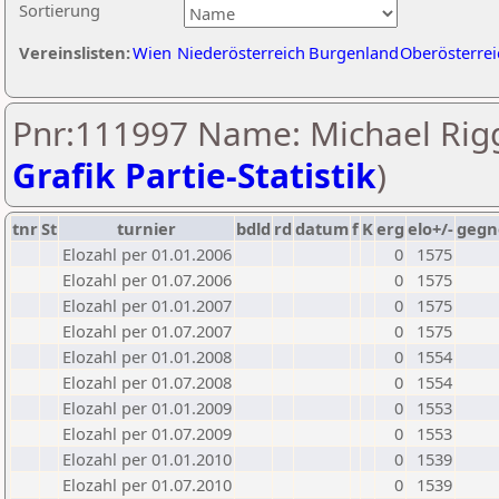
Sortierung
Vereinslisten:
Wien
Niederösterreich
Burgenland
Oberösterrei
Pnr:111997 Name: Michael Rigg
Grafik Partie-Statistik
)
tnr
St
turnier
bdld
rd
datum
f
K
erg
elo+/-
gegn
Elozahl per 01.01.2006
0
1575
Elozahl per 01.07.2006
0
1575
Elozahl per 01.01.2007
0
1575
Elozahl per 01.07.2007
0
1575
Elozahl per 01.01.2008
0
1554
Elozahl per 01.07.2008
0
1554
Elozahl per 01.01.2009
0
1553
Elozahl per 01.07.2009
0
1553
Elozahl per 01.01.2010
0
1539
Elozahl per 01.07.2010
0
1539