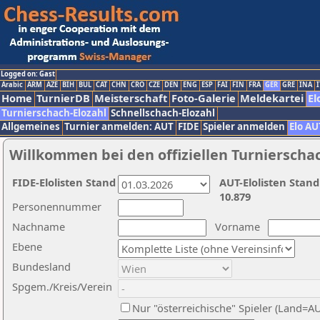
Logged on: Gast
Arabic
ARM
AZE
BIH
BUL
CAT
CHN
CRO
CZE
DEN
ENG
ESP
FAI
FIN
FRA
GER
GRE
INA
I
Home
TurnierDB
Meisterschaft
Foto-Galerie
Meldekartei
El
Turnierschach-Elozahl
Schnellschach-Elozahl
Allgemeines
Turnier anmelden: AUT
FIDE
Spieler anmelden
Elo AU
Willkommen bei den offiziellen Turnierscha
FIDE-Elolisten Stand
AUT-Elolisten Stand
10.879
Personennummer
Nachname
Vorname
Ebene
Bundesland
Spgem./Kreis/Verein
Nur "österreichische" Spieler (Land=A